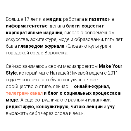
Больше 17 лет я в
медиа
: работала в
газетах
и в
информагентстве
, делала
блоги
,
соцсети
и
корпоративные издания
, писала о современном
искусстве, архитектуре, моде и образовании, пять лет
была
главредом журнала
«Слова» о культуре и
городской среде Воронежа.
Сейчас занимаюсь своим медиапроектом
Make Your
Style
, который мы с Наташей Янчевой ведем с 2011
года — когда-то это было популярное жж-
сообщество о стиле, сейчас —
онлайн-журнал,
телеграм-канал
и блог о социальных процессах в
моде
. А еще сотрудничаю с разными изданиями,
редактирую, консультирую, читаю лекции
и
учу
выражать себя через слова и вещи.