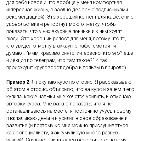
для себя новое и что вообще у меня комфортная
интересная жизнь, а заодно делюсь с подписчиками
рекомендацией). Это хороший контент для кафе: они с
удовольствием репостнут мою отметку, чтобы
показать, что у них вкусные пончики и к ним ходят
люди. Это хороший репост для меня, потому что те,
кто увидел отметку в аккаунте кафе, смотрят и
думают: "ммм, красиво снято, интересно, кто это? еще
и лекция по телеграм, что там такое?" И так
происходит круговорот добра и пользы в природе)
Пример 2.
Я покупаю курс по сторис. Я рассказываю
об этом в сторис, объясняю, что за курс и зачем я его
купила, какие навыки мне хочется усилить, и отмечаю
авторку курса. Мне важно показать, что я не
останавливаюсь на месте, я постоянно учусь новому,
я вкладываю деньги и усилия в свое образование и
развитие (и поэтому ко мне можно прислушиваться
как к специалисту, я аккумулирую много разных
знаний). Создательница курса репостит это, потому