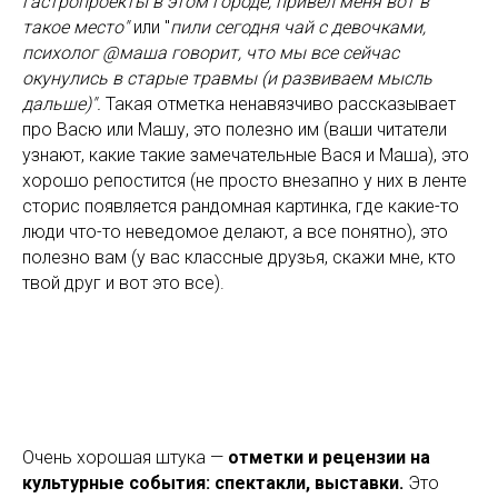
гастропроекты в этом городе, привел меня вот в
такое место"
или "
пили сегодня чай с девочками,
психолог @маша говорит, что мы все сейчас
окунулись в старые травмы (и развиваем мысль
дальше)".
Такая отметка ненавязчиво рассказывает
про Васю или Машу, это полезно им (ваши читатели
узнают, какие такие замечательные Вася и Маша), это
хорошо репостится (не просто внезапно у них в ленте
сторис появляется рандомная картинка, где какие-то
люди что-то неведомое делают, а все понятно), это
полезно вам (у вас классные друзья, скажи мне, кто
твой друг и вот это все).
Очень хорошая штука —
отметки и рецензии на
культурные события: спектакли, выставки.
Это