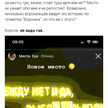
за место, где, зачем, стоит туда идти или нет? Место
не узнает обо мне и не репостнет. Возможно,
несколько воронежцев увидят эту историю по
геометке "Воронеж", но что им с этого?
Короче,
не надо так.