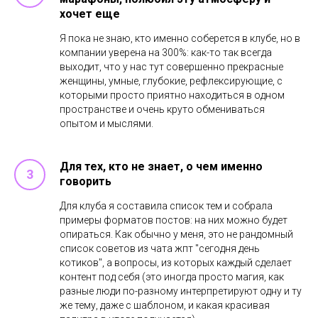
хочет еще
Я пока не знаю, кто именно соберется в клубе, но в
компании уверена на 300%: как-то так всегда
выходит, что у нас тут совершенно прекрасные
женщины, умные, глубокие, рефлексирующие, с
которыми просто приятно находиться в одном
пространстве и очень круто обмениваться
опытом и мыслями.
Для тех, кто не знает, о чем именно
говорить
Для клуба я составила список тем и собрала
примеры форматов постов: на них можно будет
опираться. Как обычно у меня, это не рандомный
список советов из чата жпт "сегодня день
котиков", а вопросы, из которых каждый сделает
контент под себя (это иногда просто магия, как
разные люди по-разному интерпретируют одну и ту
же тему, даже с шаблоном, и какая красивая