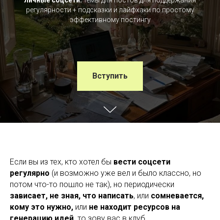
личные соцсети:
темы для постов для поддержания
регулярности + подсказки и лайфхаки по простому
эффективному постингу
Вступить
Если вы из тех, кто хотел бы
вести соцсети
регулярно
(и возможно уже вел и было классно, но
потом что-то пошло не так), но периодически
зависает, не зная, что написать
, или
сомневается,
кому это нужно,
или
не находит ресурсов на
генерацию идей,
то зову вас в клуб.